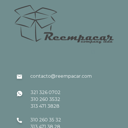
contacto@reempacar.com
321 326 0702
310 260 3532
313 471 3828
310 260 35 32
313 471 38 28