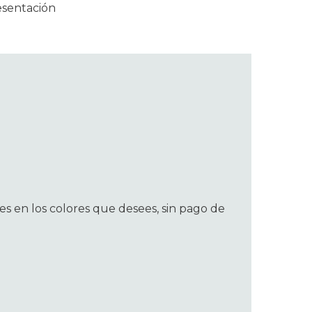
esentación
s en los colores que desees, sin pago de