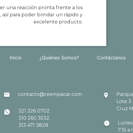
r una reacción pronta frente a los
 así para poder brindar un rápido y
excelente producto.
Inicio
¿Quiénes Somos?
Contáctanos
contacto@reempacar.com
Parque
Lote 3
Cruz M
321 326 0702
310 260 3532
Lunes 
313 471 3828
7:15 a.