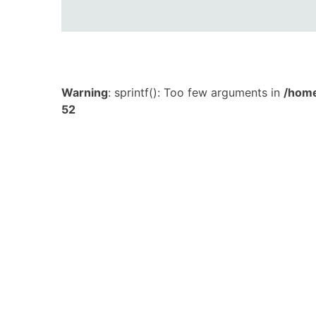
Warning
: sprintf(): Too few arguments in
/home
52