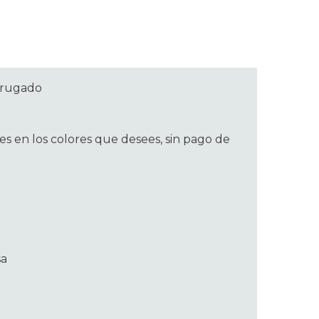
rrugado
s en los colores que desees, sin pago de
sa