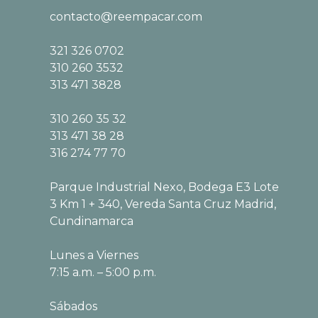
contacto@reempacar.com
321 326 0702
310 260 3532
313 471 3828
310 260 35 32
313 471 38 28
316 274 77 70
Parque Industrial Nexo, Bodega E3 Lote
3 Km 1 + 340, Vereda Santa Cruz Madrid,
Cundinamarca
Lunes a Viernes
7:15 a.m. – 5:00 p.m.
Sábados