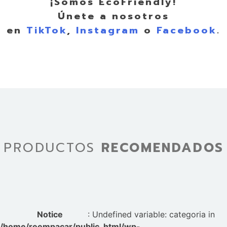
¡Somos EcoFriendly!
Únete a nosotros
en
TikTok
,
Instagram
o
Facebook
.
PRODUCTOS
RECOMENDADOS
Notice
: Undefined variable: categoria in
/home/reempacar/public_html/wp-